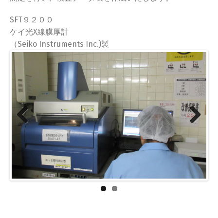
SFT９２００
ケイ光X線膜厚計
（Seiko Instruments Inc.)製
Previous
Next